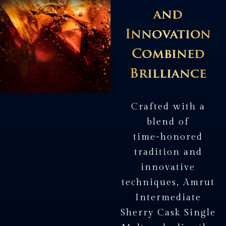
and
Innovation
Combined
Brilliance
C
r
a
f
t
e
d
w
i
t
h
a
b
l
e
n
d
o
f
t
i
m
e
-
h
o
n
o
r
e
d
t
r
a
d
i
t
i
o
n
a
n
d
i
n
n
o
v
a
t
i
v
e
t
e
c
h
n
i
q
u
e
s
,
A
m
r
u
t
I
n
t
e
r
m
e
d
i
a
t
e
S
h
e
r
r
y
C
a
s
k
S
i
n
g
l
e