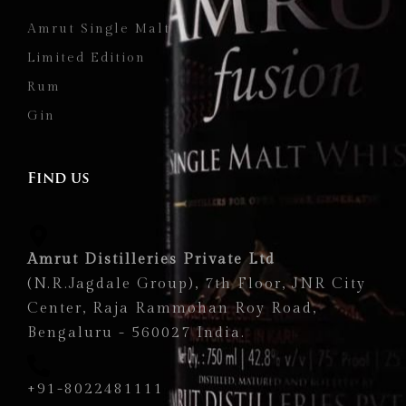
Amrut Single Malt
Limited Edition
Rum
Gin
Find us
Amrut Distilleries Private Ltd
(N.R.Jagdale Group), 7th Floor, JNR City
Center, Raja Rammohan Roy Road,
Bengaluru - 560027 India.
+91-8022481111