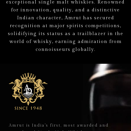
e
x
c
e
p
t
i
o
n
a
l
s
i
n
g
l
e
m
a
l
t
w
h
i
s
k
i
e
s
.
R
e
n
o
w
n
e
d
f
o
r
i
n
n
o
v
a
t
i
o
n
,
q
u
a
l
i
t
y
,
a
n
d
a
d
i
s
t
i
n
c
t
i
v
e
I
n
d
i
a
n
c
h
a
r
a
c
t
e
r
,
A
m
r
u
t
h
a
s
s
e
c
u
r
e
d
r
e
c
o
g
n
i
t
i
o
n
a
t
m
a
j
o
r
s
p
i
r
i
t
s
c
o
m
p
e
t
i
t
i
o
n
s
,
s
o
l
i
d
i
f
y
i
n
g
i
t
s
s
t
a
t
u
s
a
s
a
t
r
a
i
l
b
l
a
z
e
r
i
n
t
h
e
w
o
r
l
d
o
f
w
h
i
s
k
y
,
e
a
r
n
i
n
g
a
d
m
i
r
a
t
i
o
n
f
r
o
m
c
o
n
n
o
i
s
s
e
u
r
s
g
l
o
b
a
l
l
y
.
Amrut is India's first, most awarded and