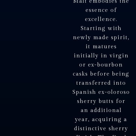
M
a
l
t
e
m
b
o
d
i
e
s
t
h
e
e
s
s
e
n
c
e
o
f
e
x
c
e
l
l
e
n
c
e
.
S
t
a
r
t
i
n
g
w
i
t
h
n
e
w
l
y
m
a
d
e
s
p
i
r
i
t
,
i
t
m
a
t
u
r
e
s
i
n
i
t
i
a
l
l
y
i
n
v
i
r
g
i
n
o
r
e
x
-
b
o
u
r
b
o
n
c
a
s
k
s
b
e
f
o
r
e
b
e
i
n
g
t
r
a
n
s
f
e
r
r
e
d
i
n
t
o
S
p
a
n
i
s
h
e
x
-
o
l
o
r
o
s
o
s
h
e
r
r
y
b
u
t
t
s
f
o
r
a
n
a
d
d
i
t
i
o
n
a
l
y
e
a
r
,
a
c
q
u
i
r
i
n
g
a
d
i
s
t
i
n
c
t
i
v
e
s
h
e
r
r
y