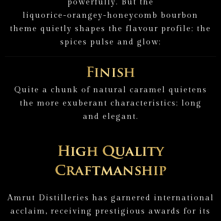
p
o
w
e
r
f
u
l
l
y
.
B
u
t
t
h
e
l
i
q
u
o
r
i
c
e
-
o
r
a
n
g
e
y
-
h
o
n
e
y
c
o
m
b
b
o
u
r
b
o
n
t
h
e
m
e
q
u
i
e
t
l
y
s
h
a
p
e
s
t
h
e
f
l
a
v
o
u
r
p
r
o
f
i
l
e
;
t
h
e
s
p
i
c
e
s
p
u
l
s
e
a
n
d
g
l
o
w
;
Finish
Q
u
i
t
e
a
c
h
u
n
k
o
f
n
a
t
u
r
a
l
c
a
r
a
m
e
l
q
u
i
e
t
e
n
s
t
h
e
m
o
r
e
e
x
u
b
e
r
a
n
t
c
h
a
r
a
c
t
e
r
i
s
t
i
c
s
;
l
o
n
g
a
n
d
e
l
e
g
a
n
t
.
High
Quality
Craftmanship
A
m
r
u
t
D
i
s
t
i
l
l
e
r
i
e
s
h
a
s
g
a
r
n
e
r
e
d
i
n
t
e
r
n
a
t
i
o
n
a
l
a
c
c
l
a
i
m
,
r
e
c
e
i
v
i
n
g
p
r
e
s
t
i
g
i
o
u
s
a
w
a
r
d
s
f
o
r
i
t
s