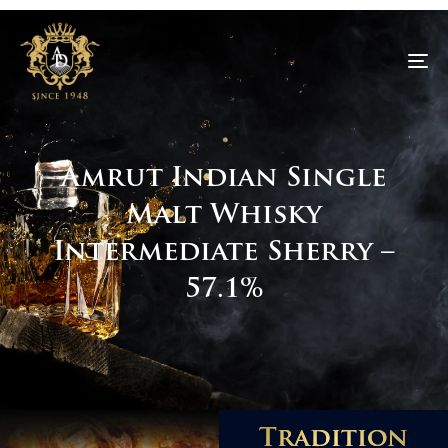
To
na
Amrut Indian Single
Malt Whisky
Intermediate Sherry –
57.1%
Tradition