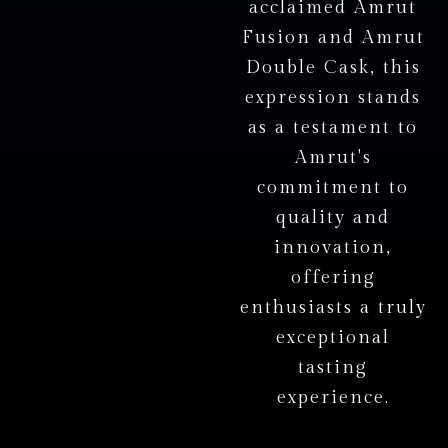
a
c
c
l
a
i
m
e
d
A
m
r
u
t
F
u
s
i
o
n
a
n
d
A
m
r
u
t
D
o
u
b
l
e
C
a
s
k
,
t
h
i
s
e
x
p
r
e
s
s
i
o
n
s
t
a
n
d
s
a
s
a
t
e
s
t
a
m
e
n
t
t
o
A
m
r
u
t
'
s
c
o
m
m
i
t
m
e
n
t
t
o
q
u
a
l
i
t
y
a
n
d
i
n
n
o
v
a
t
i
o
n
,
o
f
f
e
r
i
n
g
e
n
t
h
u
s
i
a
s
t
s
a
t
r
u
l
y
e
x
c
e
p
t
i
o
n
a
l
t
a
s
t
i
n
g
e
x
p
e
r
i
e
n
c
e
.