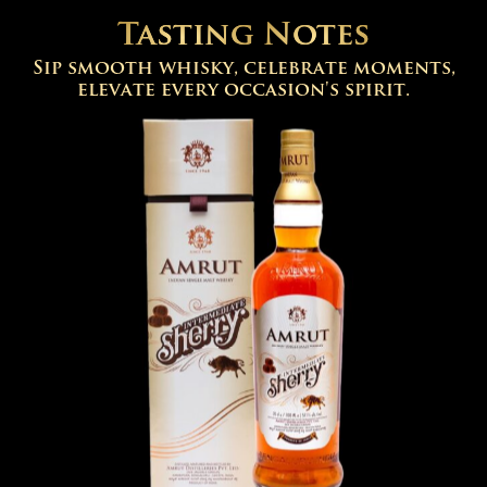
Tasting
Notes
S
i
p
s
m
o
o
t
h
w
h
i
s
k
y
,
c
e
l
e
b
r
a
t
e
m
o
m
e
n
t
s
,
e
l
e
v
a
t
e
e
v
e
r
y
o
c
c
a
s
i
o
n
'
s
s
p
i
r
i
t
.