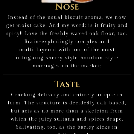
Nose
I
n
s
t
e
a
d
o
f
t
h
e
u
s
u
a
l
b
i
s
c
u
i
t
a
r
o
m
a
,
w
e
n
o
w
g
e
t
m
o
i
s
t
c
a
k
e
.
A
n
d
m
y
w
o
r
d
:
i
s
i
t
f
r
u
i
t
y
a
n
d
s
p
i
c
y
!
!
L
o
v
e
t
h
e
f
r
e
s
h
l
y
w
a
x
e
d
o
a
k
f
l
o
o
r
,
t
o
o
.
B
r
a
i
n
-
e
x
p
l
o
d
i
n
g
l
y
c
o
m
p
l
e
x
a
n
d
m
u
l
t
i
-
l
a
y
e
r
e
d
w
i
t
h
o
n
e
o
f
t
h
e
m
o
s
t
i
n
t
r
i
g
u
i
n
g
s
h
e
r
r
y
-
s
t
y
l
e
-
b
o
u
r
b
o
n
-
s
t
y
l
e
m
a
r
r
i
a
g
e
s
o
n
t
h
e
m
a
r
k
e
t
;
Taste
C
r
a
c
k
i
n
g
d
e
l
i
v
e
r
y
a
n
d
e
n
t
i
r
e
l
y
u
n
i
q
u
e
i
n
f
o
r
m
.
T
h
e
s
t
r
u
c
t
u
r
e
i
s
d
e
c
i
d
e
d
l
y
o
a
k
-
b
a
s
e
d
,
b
u
t
a
c
t
s
a
s
n
o
m
o
r
e
t
h
a
n
a
s
k
e
l
e
t
o
n
f
r
o
m
w
h
i
c
h
t
h
e
j
u
i
c
y
s
u
l
t
a
n
a
a
n
d
s
p
i
c
e
s
d
r
a
p
e
.
S
a
l
i
v
a
t
i
n
g
,
t
o
o
,
a
s
t
h
e
b
a
r
l
e
y
k
i
c
k
s
i
n