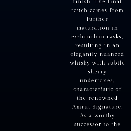
f
i
n
i
s
h
.
T
h
e
f
i
n
a
l
t
o
u
c
h
c
o
m
e
s
f
r
o
m
f
u
r
t
h
e
r
m
a
t
u
r
a
t
i
o
n
i
n
e
x
-
b
o
u
r
b
o
n
c
a
s
k
s
,
r
e
s
u
l
t
i
n
g
i
n
a
n
e
l
e
g
a
n
t
l
y
n
u
a
n
c
e
d
w
h
i
s
k
y
w
i
t
h
s
u
b
t
l
e
s
h
e
r
r
y
u
n
d
e
r
t
o
n
e
s
,
c
h
a
r
a
c
t
e
r
i
s
t
i
c
o
f
t
h
e
r
e
n
o
w
n
e
d
A
m
r
u
t
S
i
g
n
a
t
u
r
e
.
A
s
a
w
o
r
t
h
y
s
u
c
c
e
s
s
o
r
t
o
t
h
e